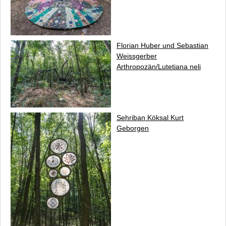
Florian Huber und Sebastian
Weissgerber
Arthropozän/Lutetiana neli
Sehriban Köksal Kurt
Geborgen