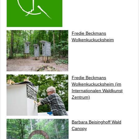
Pressemitteilungen
Internationaler Waldkunstpfad (Archiv)
Internationales Waldkunst Zentrum
Newsletter
Fredie Beckmans
Anfahrt
Wolkenkuckucksheim
Datenschutz
Kontakt
Impressum
Fredie Beckmans
Wolkenkuckucksheim
(im
Internationalen Waldkunst
Zentrum)
Barbara Beisinghoff
Wald
Canopy