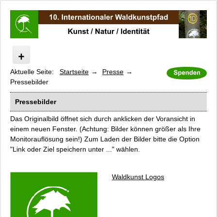
Aktuelle Seite:
Startseite
Presse
Internationaler Waldkunstpfad
Pressebilder
Kunst/Natur/Identität
Impressionen
Pressebilder
Programm
Das Originalbild öffnet sich durch anklicken der Voransicht in
Künstler
einem neuen Fenster. (Achtung: Bilder können größer als Ihre
Monitorauflösung sein!) Zum Laden der Bilder bitte die Option
Führungen
"Link oder Ziel speichern unter ..." wählen.
Kataloge und Filme
Unterstützer und Sponsoren
Waldkunst Logos
Kooperationspartner
Presse
Pressebilder