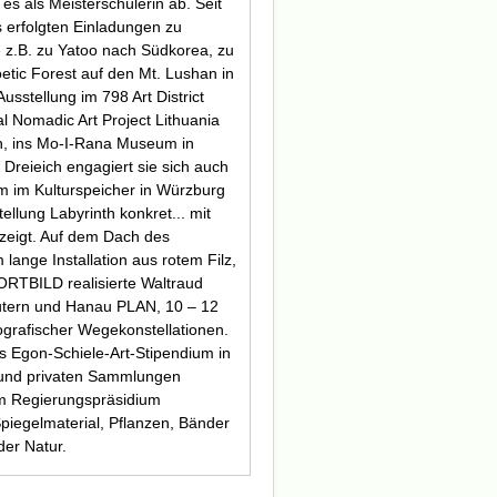
es als Meisterschülerin ab. Seit
s erfolgten Einladungen zu
 z.B. zu
Yatoo
nach Südkorea, zu
etic Forest
auf den Mt. Lushan in
stellung im 798 Art District
l Nomadic Art Project Lithuania
en, ins Mo-I-Rana Museum in
 Dreieich engagiert sie sich auch
um im Kulturspeicher in Würzburg
tellung
Labyrinth konkret... mit
zeigt. Auf dem Dach des
lange Installation aus rotem Filz,
RTBILD realisierte Waltraud
autern und Hanau
PLAN
, 10 – 12
tografischer Wegekonstellationen.
as Egon-Schiele-Art-Stipendium in
n und privaten Sammlungen
dem Regierungspräsidium
Spiegelmaterial, Pflanzen, Bänder
der Natur.