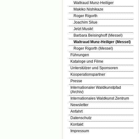
Waltraud Munz-Heiliger
Makiko Nishikaze
Roger Rigorth
Joachim Silue
Jetzt Musik!
Barbara Beisinghoff (Messel)
Waltraud Munz-Heiliger (Messel)
Roger Rigorth (Messel)
Führungen
Kataloge und Filme
Unterstützer und Sponsoren
Kooperationspartner
Presse
Internationaler Waldkunstpfad
(Archiv)
Internationales Waldkunst Zentrum
Newsletter
Anfahrt
Datenschutz
Kontakt
Impressum