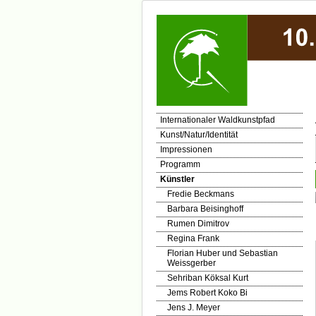
Internationaler Waldkunstpfad
Kunst/Natur/Identität
Impressionen
Programm
Künstler
Fredie Beckmans
Barbara Beisinghoff
Rumen Dimitrov
Regina Frank
Florian Huber und Sebastian
Weissgerber
Sehriban Köksal Kurt
Jems Robert Koko Bi
Jens J. Meyer