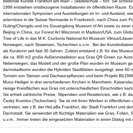
Bildende Künste Frankfurt am Main – Städelschule – fort. Sie schloss 
1998 entstehen ortsbezogene Installationen im öffentlichen Raum. E
internationalen Symposien und Ausstellungen im In- und Ausland, wie
arterritoire
in die Suisse Normande in Frankreich, nach China zum
Po
Guling/Chengdu und ins Gouangdong Museum of Art sowie zu einer Aus
Beijing in China, zur Forest Art Wisconsin in Madison/USA, zum Globa
Tree of Life
in das M.K. Ciurlionis National Art Museum Vilnius/Litau
Norwegen, nach Slowenien, Tschechien u.v.m.. Bei der Kunstinitiative
als Kuratorin seit fast 30 Jahren. Zuletzt entstand z.B. für das Muse
die ca. 800 m2 große Außeninstallation aus Gras
QR Green
zur Auss
Nebenwegen
; das Modell und der große Plan wurden im Museum ge
darmstadtiums wurden die
Hybriden Stadtblüten
ausgelegt, eine 50 m 
Tonnen von Steinen und Dachwurzpflanzen und beim Projekt BILDWO
Munz-Heiliger in drei verschiedenen Kirchen in Mannheim, Kaisersl
riesige Kreisflächen aus Gras mit unterschiedlichen Einschnitten kar
Sie erhielt zahlreiche Preise, Stipendien und Residencies, wie z.B. d
Český Krumlov (Tschechien). Sie ist mit ihren Werken in öffentliche
vertreten, wie z.B. der HeLaBa Frankfurt, der Stadt Frankfurt und 
Darmstadt. Sie verwendet oft flüchtige Materialien wie Gras, Folien, 
u.v.m.. Immer treten die eingesetzten Materialien in einen Dialog mit 